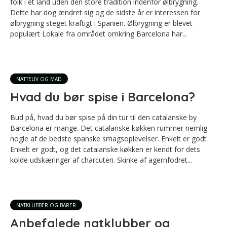
folk i et land uden den store tradition indenfor ølbrygning.
Dette har dog ændret sig og de sidste år er interessen for
ølbrygning steget kraftigt i Spanien. Ølbrygning er blevet
populært Lokale fra området omkring Barcelona har...
NATTELIV OG MAD
Hvad du bør spise i Barcelona?
Bud på, hvad du bør spise på din tur til den catalanske by
Barcelona er mange. Det catalanske køkken rummer nemlig
nogle af de bedste spanske smagsoplevelser. Enkelt er godt
Enkelt er godt, og det catalanske køkken er kendt for dets
kolde udskæringer af charcuteri. Skinke af agernfodret...
NATKLUBBER OG BARER
Anbefalede natklubber og