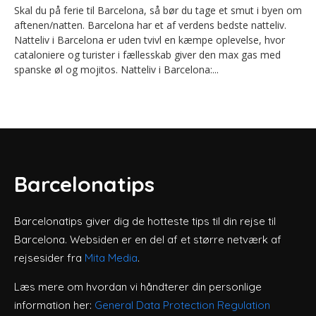
Skal du på ferie til Barcelona, så bør du tage et smut i byen om
aftenen/natten. Barcelona har et af verdens bedste natteliv.
Natteliv i Barcelona er uden tvivl en kæmpe oplevelse, hvor
cataloniere og turister i fællesskab giver den max gas med
spanske øl og mojitos. Natteliv i Barcelona:...
Barcelonatips
Barcelonatips giver dig de hotteste tips til din rejse til
Barcelona. Websiden er en del af et større netværk af
rejsesider fra
Mita Media
.
Læs mere om hvordan vi håndterer din personlige
information her:
General Data Protection Regulation