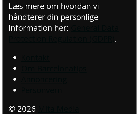
Læs mere om hvordan vi
håndterer din personlige
information her:
General Data
Protection Regulation (GDPR)
.
Kontakt
Om Barcelonatips
Annoncering
Personvern
© 2026
Mita Media