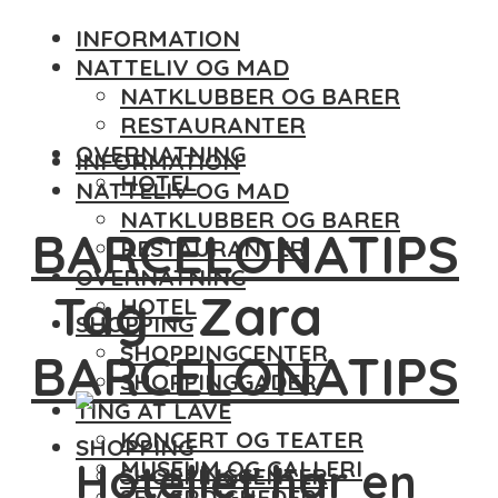
INFORMATION
NATTELIV OG MAD
NATKLUBBER OG BARER
RESTAURANTER
OVERNATNING
INFORMATION
HOTEL
NATTELIV OG MAD
NATKLUBBER OG BARER
BARCELONATIPS
RESTAURANTER
OVERNATNING
Tag - Zara
HOTEL
SHOPPING
SHOPPINGCENTER
BARCELONATIPS
SHOPPINGGADER
TING AT LAVE
KONCERT OG TEATER
SHOPPING
Hotellet har en
MUSEUM OG GALLERI
SHOPPINGCENTER
SEVÆRDIGHEDER