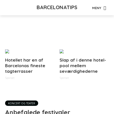
BARCELONATIPS
MENY
Tag - markeder
Hotellet har en af
Slap af i denne hotel-
Barcelonas fineste
pool mellem
tagterrasser
seværdighederne
Sponset
Sponset
KONCERT OG TEATER
Anbefalede festivaler