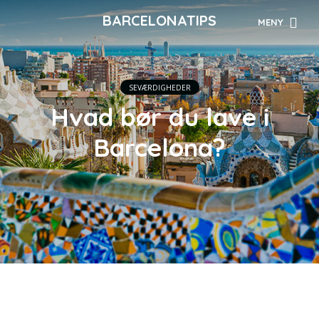
BARCELONATIPS
MENY
SEVÆRDIGHEDER
Hvad bør du lave i
Barcelona?