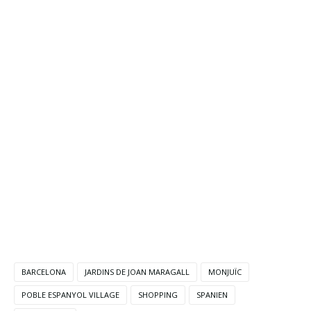
BARCELONA
JARDINS DE JOAN MARAGALL
MONJUÏC
POBLE ESPANYOL VILLAGE
SHOPPING
SPANIEN