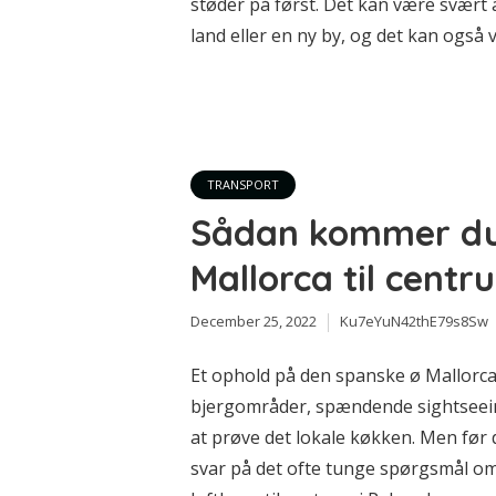
støder på først. Det kan være svært a
land eller en ny by, og det kan også v
TRANSPORT
Sådan kommer du 
Mallorca til centr
December 25, 2022
Ku7eYuN42thE79s8Sw
Et ophold på den spanske ø Mallorca
bjergområder, spændende sightseein
at prøve det lokale køkken. Men før 
svar på det ofte tunge spørgsmål o