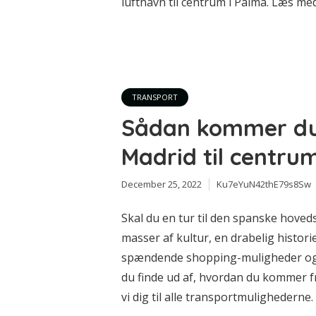
lufthavn til centrum i Palma. Læs med h
TRANSPORT
Sådan kommer du 
Madrid til centru
December 25, 2022
Ku7eYuN42thE79s8Sw
Skal du en tur til den spanske hove
masser af kultur, en drabelig histor
spændende shopping-muligheder og 
du finde ud af, hvordan du kommer fr
vi dig til alle transportmulighederne. 