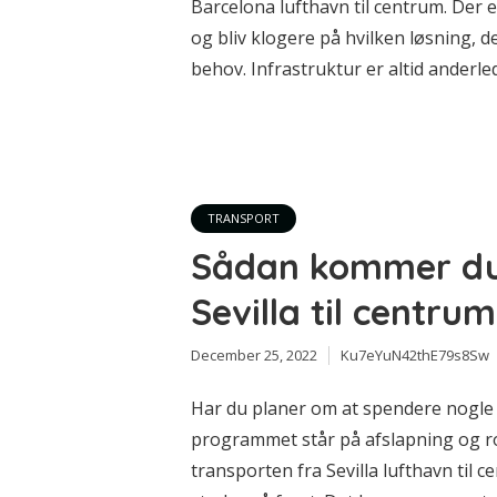
Barcelona lufthavn til centrum. Der
og bliv klogere på hvilken løsning, d
behov. Infrastruktur er altid anderle
TRANSPORT
Sådan kommer du 
Sevilla til centrum
December 25, 2022
Ku7eYuN42thE79s8Sw
Har du planer om at spendere nogle d
programmet står på afslapning og ro?
transporten fra Sevilla lufthavn til 