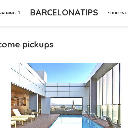
BARCELONATIPS
NATNING
SHOPPING
lcome pickups