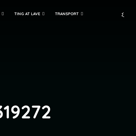
TING AT LAVE
TRANSPORT
319272