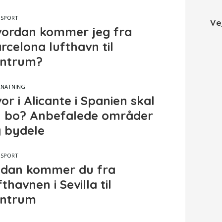
NSPORT
Ve
ordan kommer jeg fra
rcelona lufthavn til
ntrum?
RNATNING
or i Alicante i Spanien skal
 bo? Anbefalede områder
 bydele
NSPORT
dan kommer du fra
fthavnen i Sevilla til
entrum