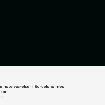
ne hotelværelser i Barcelona med
lkon
set