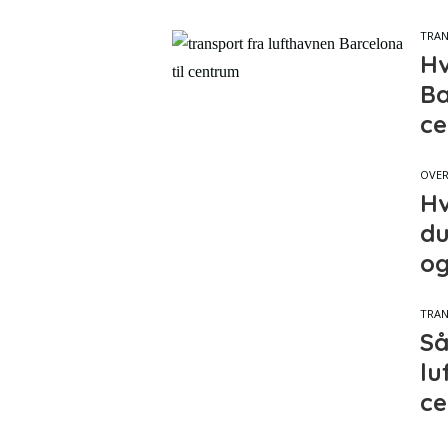
TRA
Hv
Ba
ce
OVE
Hv
du
og
TRA
Så
lu
c