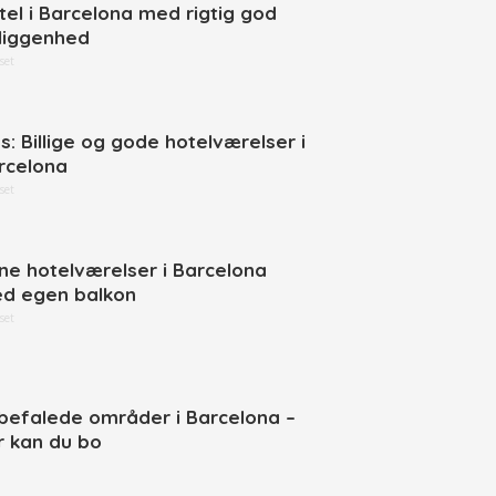
tel i Barcelona med rigtig god
liggenhed
set
ps: Billige og gode hotelværelser i
rcelona
set
ne hotelværelser i Barcelona
d egen balkon
set
befalede områder i Barcelona –
r kan du bo