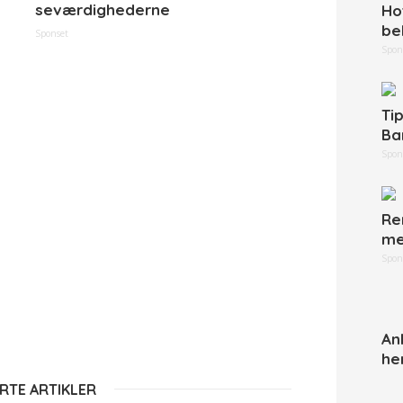
seværdighederne
Ho
be
Sponset
Spon
Ti
Ba
Spon
Re
me
Spon
An
he
RTE ARTIKLER