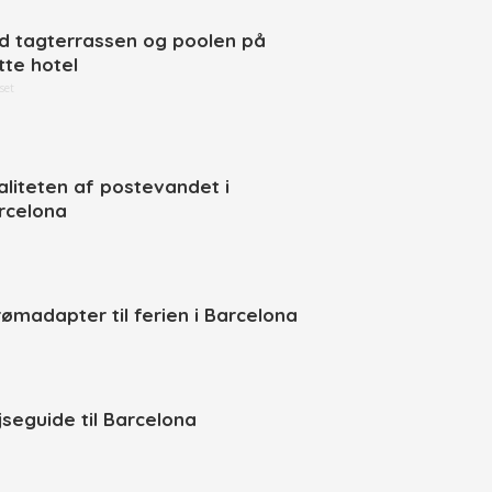
d tagterrassen og poolen på
tte hotel
set
aliteten af postevandet i
rcelona
rømadapter til ferien i Barcelona
jseguide til Barcelona