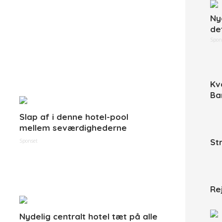
Ny
de
Spon
Kv
Ba
Slap af i denne hotel-pool
mellem seværdighederne
St
Sponset
Re
Nydelig centralt hotel tæt på alle