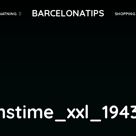
BARCELONATIPS
NATNING
SHOPPING
stime_xxl_194