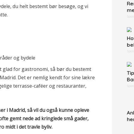
Re
ydele, du helt bestemt bør besøge, og vi
me
tte.
Spon
Ho
be
Spon
gt glad for gastronomi, så bør du bestemt
Ti
Madrid. Det er nemlig kendt for sine lækre
Ba
elige terrasse-caféer og restauranter,
Spon
.
lser i Madrid, så vil du også kunne opleve
An
ofte gemt nede ad kringlede små gader,
he
 midt i det travle byliv.