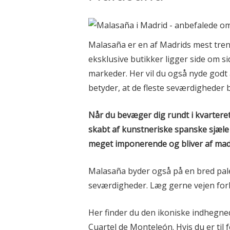
Malasaña er en af Madrids mest tre
eksklusive butikker ligger side om s
markeder. Her vil du også nyde godt 
betyder, at de fleste seværdigheder b
Når du bevæger dig rundt i kvarteret,
skabt af kunstneriske spanske sjæle 
meget imponerende og bliver af mad
Malasaña byder også på en bred pal
seværdigheder. Læg gerne vejen forb
Her finder du den ikoniske indhegne
Cuartel de Monteleón. Hvis du er til f