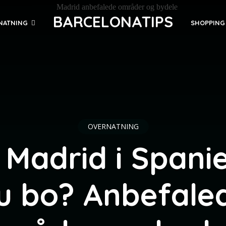
BARCELONATIPS
NATNING
SHOPPING
OVERNATNING
 Madrid i Spani
u bo? Anbefale