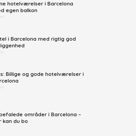
ne hotelværelser i Barcelona
d egen balkon
set
tel i Barcelona med rigtig god
liggenhed
set
ps: Billige og gode hotelværelser i
rcelona
set
befalede områder i Barcelona –
r kan du bo