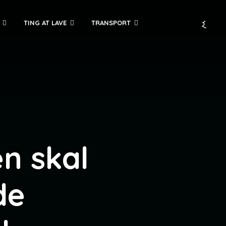
TING AT LAVE
TRANSPORT
en skal
de