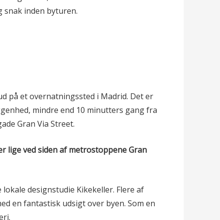
og snak inden byturen.
bud på et overnatningssted i Madrid. Det er
iggenhed, mindre end 10 minutters gang fra
gade Gran Via Street.
gger lige ved siden af metrostoppene Gran
lokale designstudie Kikekeller. Flere af
med en fantastisk udsigt over byen. Som en
ri.