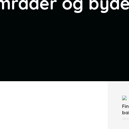
mråder og byde
Fi
ba
Spon