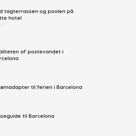
d tagterrassen og poolen på
tte hotel
set
aliteten af postevandet i
rcelona
rømadapter til ferien i Barcelona
jseguide til Barcelona