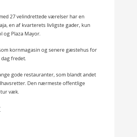
 med 27 velindrettede værelser har en
, en af kvarterets livligste gader, kun
ol og Plaza Mayor.
e som kornmagasin og senere gæstehus for
 dag fredet.
mange gode restauranter, som blandt andet
elhavsretter. Den nærmeste offentlige
åtur væk.
r