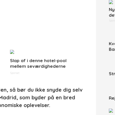
Ny
de
Spon
Kv
Ba
Slap af i denne hotel-pool
mellem seværdighederne
St
Sponset
ien, så bør du ikke snyde dig selv
Madrid, som byder på en bred
Re
onomiske oplevelser.