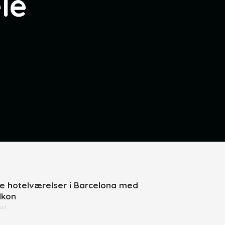
le
ne hotelværelser i Barcelona med
lkon
set