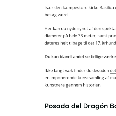
Især den kæmpestore kirke Basílica d
besøg værd.
Her kan du nyde synet af den spekt
diameter på hele 33 meter, samt pr
dateres helt tilbage til det 17. århun
Du kan blandt andet se tidlige værke
Ikke langt væk finder du desuden
de
en imponerende kunstsamling af male
kunstnere gennem historien.
Posada del Dragón B