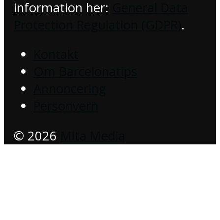
information her:
General Data
Protection Regulation (GDPR)
.
Kontakt
Om Barcelonatips
Annoncering
Personvern
© 2026
Mita Media