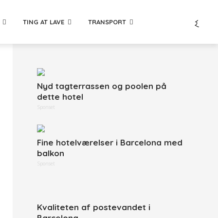
TING AT LAVE
TRANSPORT
Nyd tagterrassen og poolen på
dette hotel
Sponset
Fine hotelværelser i Barcelona med
balkon
Sponset
Kvaliteten af postevandet i
Barcelona