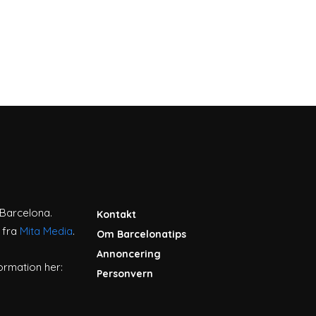
l Barcelona.
Kontakt
 fra
Mita Media
.
Om Barcelonatips
Annoncering
ormation her:
Personvern