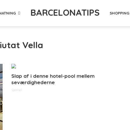
BARCELONATIPS
NATNING
SHOPPING
iutat Vella
Slap af i denne hotel-pool mellem
seværdighederne
Sponset