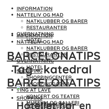
INFORMATION
NATTELIV OG MAD
NATKLUBBER OG BARER
RESTAURANTER
OVERNATNING
INFORMATION
HOTEL
NATTELIV OG MAD
NATKLUBBER OG BARER
BARCELONATIPS
RESTAURANTER
OVERNATNING
Tag - katedral
HOTEL
SHOPPING
SHOPPINGCENTER
BARCELONATIPS
SHOPPINGGADER
TING AT LAVE
KONCERT OG TEATER
SHOPPING
Hotellet har en
MUSEUM OG GALLERI
SHOPPINGCENTER
SEVÆRDIGHEDER