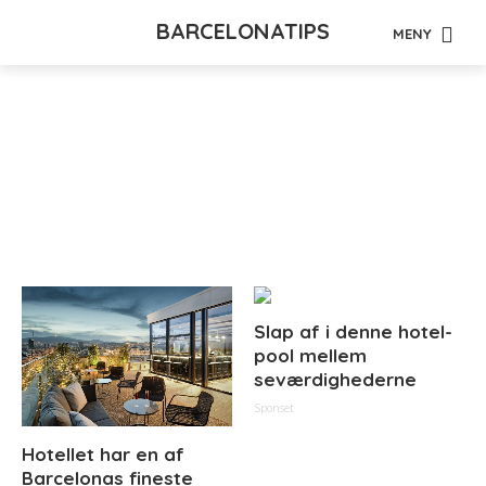
BARCELONATIPS
MENY
Tag - Transport
Barcelona lufthavn til
centrum
Slap af i denne hotel-
pool mellem
seværdighederne
Sponset
Hotellet har en af
Barcelonas fineste