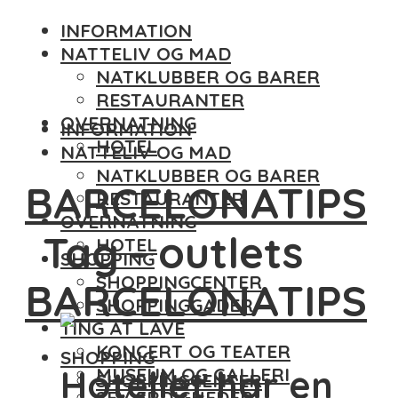
INFORMATION
NATTELIV OG MAD
NATKLUBBER OG BARER
RESTAURANTER
OVERNATNING
INFORMATION
HOTEL
NATTELIV OG MAD
NATKLUBBER OG BARER
BARCELONATIPS
RESTAURANTER
OVERNATNING
Tag - outlets
HOTEL
SHOPPING
SHOPPINGCENTER
BARCELONATIPS
SHOPPINGGADER
TING AT LAVE
KONCERT OG TEATER
SHOPPING
Hotellet har en
MUSEUM OG GALLERI
SHOPPINGCENTER
SEVÆRDIGHEDER