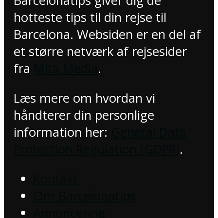
Barcelonatips giver dig de
hotteste tips til din rejse til
Barcelona. Websiden er en del af
et større netværk af rejsesider
fra
Mita Media
.
Læs mere om hvordan vi
håndterer din personlige
information her:
General Data
Protection Regulation (GDPR)
.
Kontakt
Om Barcelonatips
Annoncering