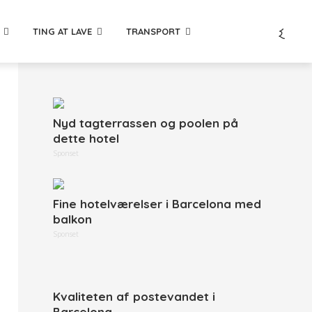
TING AT LAVE
TRANSPORT
Nyd tagterrassen og poolen på
dette hotel
Sponset
Fine hotelværelser i Barcelona med
balkon
Sponset
Kvaliteten af postevandet i
Barcelona