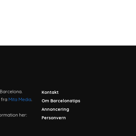
l Barcelona.
Kontakt
 fra
Mita Media
.
Om Barcelonatips
Annoncering
ormation her:
Personvern