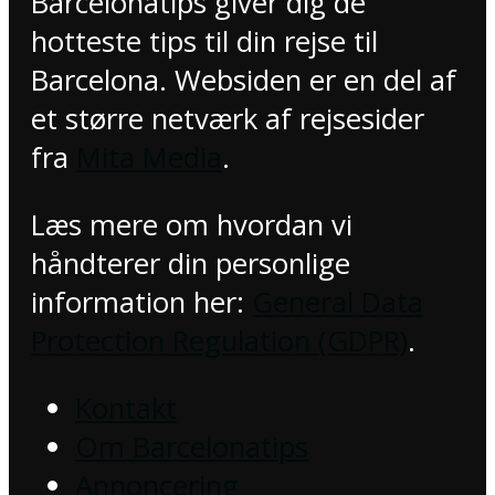
Barcelonatips giver dig de
hotteste tips til din rejse til
Barcelona. Websiden er en del af
et større netværk af rejsesider
fra
Mita Media
.
Læs mere om hvordan vi
håndterer din personlige
information her:
General Data
Protection Regulation (GDPR)
.
Kontakt
Om Barcelonatips
Annoncering