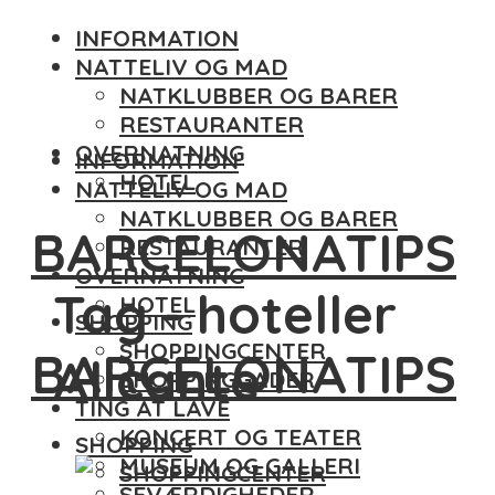
INFORMATION
NATTELIV OG MAD
NATKLUBBER OG BARER
RESTAURANTER
OVERNATNING
INFORMATION
HOTEL
NATTELIV OG MAD
NATKLUBBER OG BARER
BARCELONATIPS
RESTAURANTER
OVERNATNING
Tag - hoteller
HOTEL
SHOPPING
SHOPPINGCENTER
BARCELONATIPS
Alicante
SHOPPINGGADER
TING AT LAVE
KONCERT OG TEATER
SHOPPING
MUSEUM OG GALLERI
SHOPPINGCENTER
SEVÆRDIGHEDER