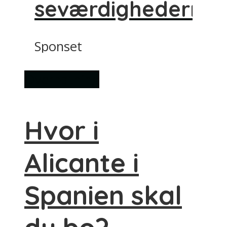
seværdighederne
Sponset
Overnatning
Hvor i
Alicante i
Spanien skal