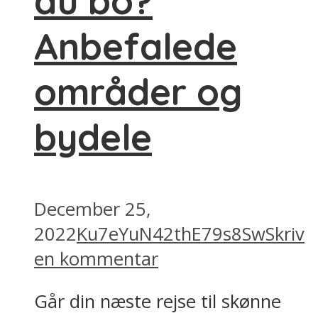
du bo?
Anbefalede
områder og
bydele
December 25,
2022
Ku7eYuN42thE79s8Sw
Skriv
en kommentar
Går din næste rejse til skønne