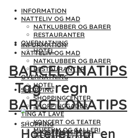
INFORMATION
NATTELIV OG MAD
NATKLUBBER OG BARER
RESTAURANTER
OVERNATNING
INFORMATION
HOTEL
NATTELIV OG MAD
NATKLUBBER OG BARER
BARCELONATIPS
RESTAURANTER
OVERNATNING
Tag - regn
HOTEL
SHOPPING
SHOPPINGCENTER
BARCELONATIPS
SHOPPINGGADER
TING AT LAVE
KONCERT OG TEATER
SHOPPING
Hotellet har en
MUSEUM OG GALLERI
SHOPPINGCENTER
SEVÆRDIGHEDER