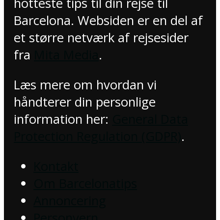
hotteste tips til din rejse til
Barcelona. Websiden er en del af
et større netværk af rejsesider
fra
Mita Media
.
Læs mere om hvordan vi
håndterer din personlige
information her:
General Data
Protection Regulation (GDPR)
.
Kontakt
Om Barcelonatips
Annoncering
Personvern