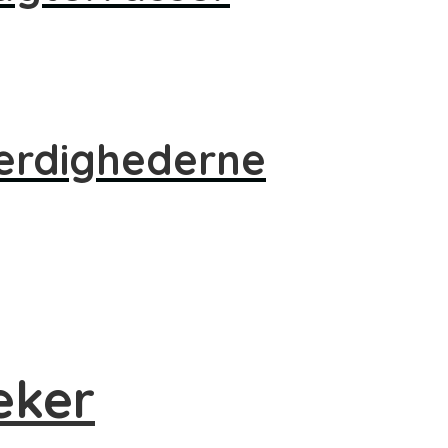
værdighederne
eker