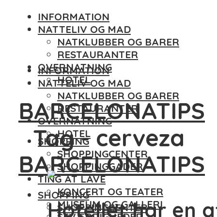
INFORMATION
NATTELIV OG MAD
NATKLUBBER OG BARER
RESTAURANTER
OVERNATNING
INFORMATION
HOTEL
NATTELIV OG MAD
NATKLUBBER OG BARER
BARCELONATIPS
RESTAURANTER
OVERNATNING
Tag - cerveza
HOTEL
SHOPPING
SHOPPINGCENTER
BARCELONATIPS
SHOPPINGGADER
TING AT LAVE
KONCERT OG TEATER
SHOPPING
Hotellet har en a
MUSEUM OG GALLERI
SHOPPINGCENTER
SEVÆRDIGHEDER