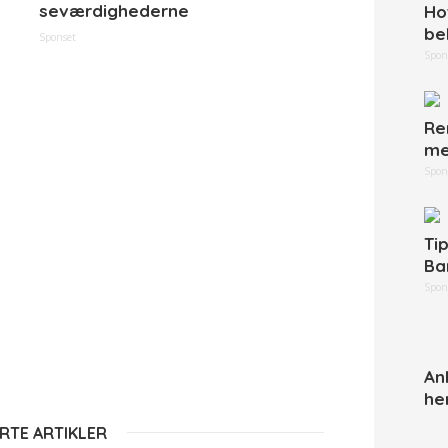
seværdighederne
Ho
be
Sponset
Spon
Re
me
Spon
Ti
Ba
Spon
An
he
RTE ARTIKLER