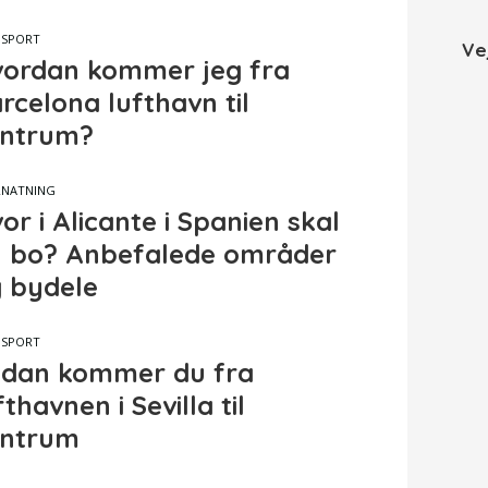
NSPORT
Ve
ordan kommer jeg fra
rcelona lufthavn til
ntrum?
RNATNING
or i Alicante i Spanien skal
 bo? Anbefalede områder
 bydele
NSPORT
dan kommer du fra
fthavnen i Sevilla til
entrum