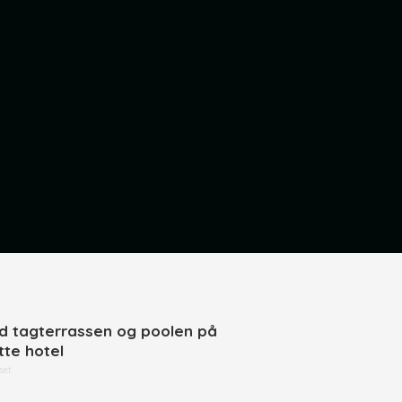
d tagterrassen og poolen på
tte hotel
set