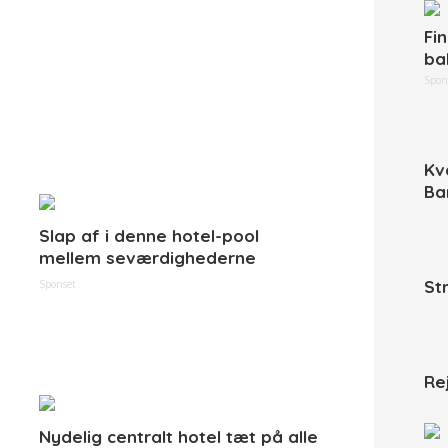
Fi
ba
Spon
Kv
Ba
Slap af i denne hotel-pool
mellem seværdighederne
St
Sponset
Re
Nydelig centralt hotel tæt på alle