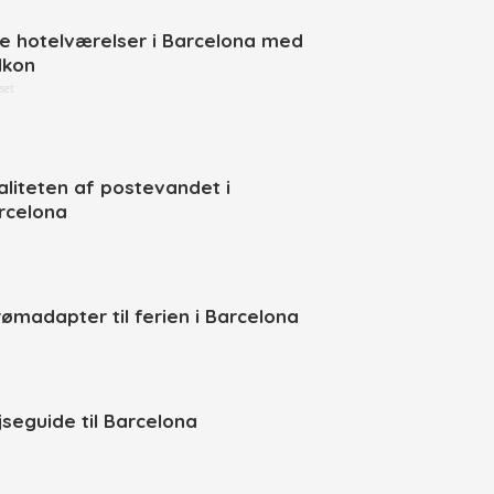
ne hotelværelser i Barcelona med
lkon
set
aliteten af postevandet i
rcelona
rømadapter til ferien i Barcelona
jseguide til Barcelona