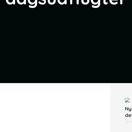
Ny
de
Spon