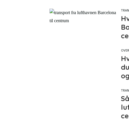
TRA
Hv
Ba
ce
OVE
Hv
du
og
TRA
Så
lu
c