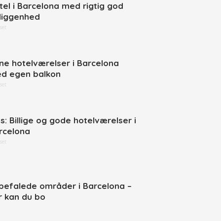
tel i Barcelona med rigtig god
liggenhed
set
ne hotelværelser i Barcelona
d egen balkon
set
ps: Billige og gode hotelværelser i
rcelona
set
befalede områder i Barcelona –
r kan du bo