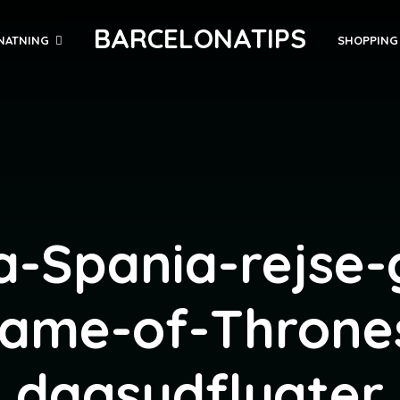
BARCELONATIPS
NATNING
SHOPPING
a-Spania-rejse-
ame-of-Throne
dagsudflugter